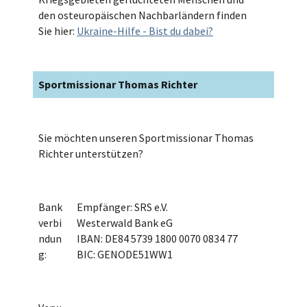
den osteuropäischen Nachbarländern finden
Sie hier:
Ukraine-Hilfe - Bist du dabei?
Sportmissionar Thomas Richter
Sie möchten unseren Sportmissionar Thomas
Richter unterstützen?
Bank
Empfänger: SRS e.V.
verbi
Westerwald Bank eG
ndun
IBAN: DE84 5739 1800 0070 0834 77
g:
BIC: GENODE51WW1