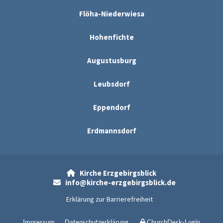
Flöha-Niederwiesa
Hohenfichte
Augustusburg
Leubsdorf
Eppendorf
Erdmannsdorf
Kirche Erzgebirgsblick

info@kirche-erzgebirgsblick.de

Erklärung zur Barrierefreiheit
Impressum
Datenschutzerklärung
ChurchDesk-Login