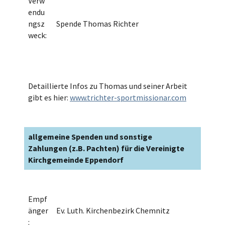
Verw
endu
ngsz
Spende Thomas Richter
weck:
Detaillierte Infos zu Thomas und seiner Arbeit
gibt es hier:
www.trichter-sportmissionar.com
allgemeine Spenden und sonstige
Zahlungen (z.B. Pachten) für die Vereinigte
Kirchgemeinde Eppendorf
Empf
änger
Ev. Luth. Kirchenbezirk Chemnitz
: