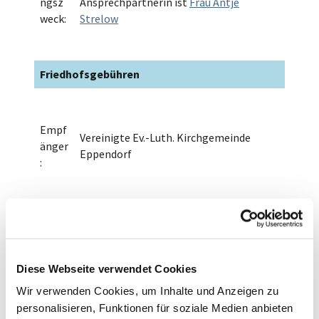
ngsz
Ansprechpartnerin ist
Frau Antje
weck:
Strelow
Friedhofsgebühren
Empf
Vereinigte Ev.-Luth. Kirchgemeinde
änger
Eppendorf
:
Bank
Sparkasse Mittelsachsen
verbi
IBAN: DE30 8705 2000 3640 0007 05
ndun
BIC: WELADED1FGX
g:
Diese Webseite verwendet Cookies
Wir verwenden Cookies, um Inhalte und Anzeigen zu
personalisieren, Funktionen für soziale Medien anbieten