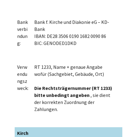
Bank
Bank f. Kirche und Diakonie eG – KD-
verbi
Bank
ndun
IBAN: DE28 3506 0190 1682 0090 86
g:
BIC: GENODED1DKD
Verw
RT 1233, Name + genaue Angabe
endu
wofür (Sachgebiet, Gebäude, Ort)
ngsz
weck:
Die Rechtsträgernummer (RT 1233)
bitte unbedingt angeben
, sie dient
der korrekten Zuordnung der
Zahlungen.
Kirch