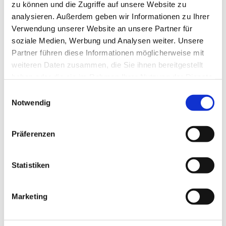
Verw
welcher Friedhof – Ort, Name, Grab-
zu können und die Zugriffe auf unsere Website zu
endu
Nr., Jahr
analysieren. Außerdem geben wir Informationen zu Ihrer
ngsz
Verwendung unserer Website an unsere Partner für
weck:
Ansprechpartnerin ist
Frau Sabine
soziale Medien, Werbung und Analysen weiter. Unsere
Reichel
Partner führen diese Informationen möglicherweise mit
weiteren Daten zusammen, die Sie ihnen bereitgestellt
haben oder die sie im Rahmen Ihrer Nutzung der Dienste
Was es sonst noch zu entdecken gibt
gesammelt haben.
E
Notwendig
i
n
w
Präferenzen
i
l
l
Statistiken
i
g
Marketing
u
n
Aktuelles
g