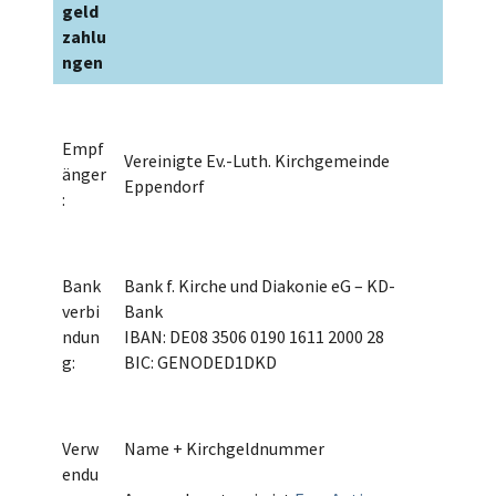
geld
zahlu
ngen
Empf
Vereinigte Ev.-Luth. Kirchgemeinde
änger
Eppendorf
:
Bank
Bank f. Kirche und Diakonie eG – KD-
verbi
Bank
ndun
IBAN: DE08 3506 0190 1611 2000 28
g:
BIC: GENODED1DKD
Verw
Name + Kirchgeldnummer
endu