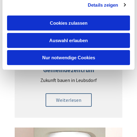
Details zeigen
s
a
u
Cookies zulassen
s
w
Auswahl erlauben
a
h
l
Nur notwendige Cookies
Projekt
Gemeindezentrum
Zukunft bauen in Leubsdorf
Weiterlesen