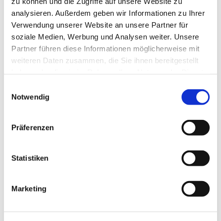
zu können und die Zugriffe auf unsere Website zu
analysieren. Außerdem geben wir Informationen zu Ihrer
Verwendung unserer Website an unsere Partner für
soziale Medien, Werbung und Analysen weiter. Unsere
Partner führen diese Informationen möglicherweise mit
weiteren Daten zusammen, die Sie ihnen bereitgestellt
haben oder die sie im Rahmen Ihrer Nutzung der Dienste
gesammelt haben.
E
Notwendig
i
n
Gruppen und Kreise
w
Präferenzen
i
Wir treffen uns regelmäßig -
l
Bei uns ist einiges los!
l
Statistiken
i
Weiterlesen
g
Marketing
u
n
g