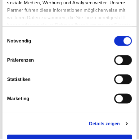
soziale Medien, Werbung und Analysen weiter. Unsere
Partner führen diese Informationen möglicherweise mit
weiteren Daten zusammen, die Sie ihnen bereitgestellt
haben oder die sie im Rahmen Ihrer Nutzung der Dienste
Kirchgemeinde Augustusburg
gesammelt haben.
E
Notwendig
i
n
w
Präferenzen
i
l
l
Statistiken
i
g
Marketing
u
n
Willkommen
g
Hier erhalten Sie den Überblick
Details zeigen
s
a
u