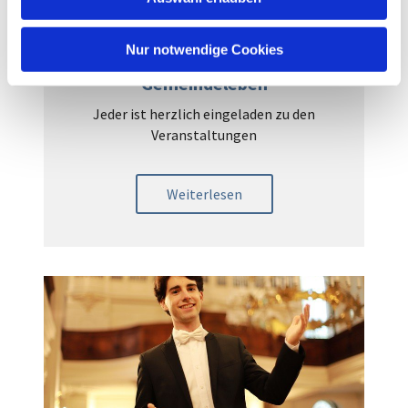
a
h
l
Nur notwendige Cookies
Gemeindeleben
Jeder ist herzlich eingeladen zu den
Veranstaltungen
Weiterlesen