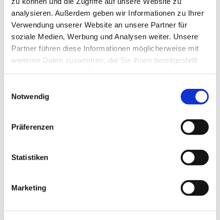
zu können und die Zugriffe auf unsere Website zu
analysieren. Außerdem geben wir Informationen zu Ihrer
Willkommen
Verwendung unserer Website an unsere Partner für
soziale Medien, Werbung und Analysen weiter. Unsere
Hier erhalten Sie den Überblick
Partner führen diese Informationen möglicherweise mit
weiteren Daten zusammen, die Sie ihnen bereitgestellt
Weiterlesen
haben oder die sie im Rahmen Ihrer Nutzung der Dienste
gesammelt haben.
E
Notwendig
i
n
w
Präferenzen
i
l
l
Statistiken
i
g
Marketing
u
n
Gottesdienste
g