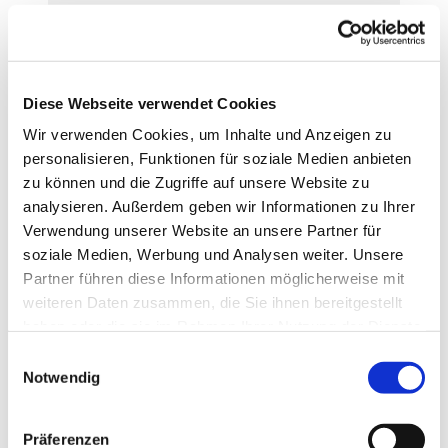
lassen? Informationen zur Taufe finden
Sie hier.
Weiterlesen
Diese Webseite verwendet Cookies
Wir verwenden Cookies, um Inhalte und Anzeigen zu
personalisieren, Funktionen für soziale Medien anbieten
zu können und die Zugriffe auf unsere Website zu
analysieren. Außerdem geben wir Informationen zu Ihrer
Verwendung unserer Website an unsere Partner für
soziale Medien, Werbung und Analysen weiter. Unsere
Partner führen diese Informationen möglicherweise mit
weiteren Daten zusammen, die Sie ihnen bereitgestellt
haben oder die sie im Rahmen Ihrer Nutzung der Dienste
gesammelt haben.
E
Notwendig
Konfirmation
i
n
Konfirmation - bist Du dabei? Mehr
w
Präferenzen
Informationen zur Konfirmation und zur