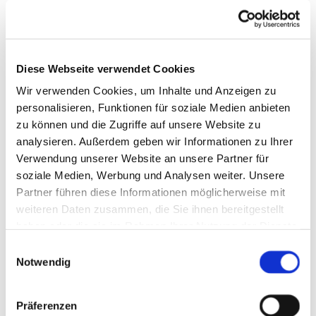
Diese Webseite verwendet Cookies
Kirchgemeindebüro
Wir verwenden Cookies, um Inhalte und Anzeigen zu
personalisieren, Funktionen für soziale Medien anbieten
Adresse & Öffnungszeiten
zu können und die Zugriffe auf unsere Website zu
analysieren. Außerdem geben wir Informationen zu Ihrer
Verwendung unserer Website an unsere Partner für
Weiterlesen
soziale Medien, Werbung und Analysen weiter. Unsere
Partner führen diese Informationen möglicherweise mit
weiteren Daten zusammen, die Sie ihnen bereitgestellt
haben oder die sie im Rahmen Ihrer Nutzung der Dienste
gesammelt haben.
E
Notwendig
i
n
w
Präferenzen
i