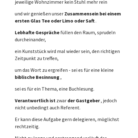
jeweilige Wohnzimmer kein Stuhl mehr rein
und wir genießen unser
Zusammensein bei einem
ersten Glas Tee oder Limo oder Saft
.
Lebhafte Gespräche
füllen den Raum, sprudeln
durcheinander,
ein Kunststück wird mal wieder sein, den richtigen
Zeitpunkt zu treffen,
um das Wort zu ergreifen - sei es für eine kleine
biblische Besinnung
,
sei es für ein Thema, eine Buchlesung.
Verantwortlich ist
zwar
der Gastgeber
, jedoch
nicht unbedingt auch Referent.
Er kann diese Aufgabe gern delegieren, möglichst
rechtzeitig.
Nicht zu lange und anstrengend verläuft der