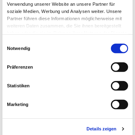
Verwendung unserer Website an unsere Partner für
soziale Medien, Werbung und Analysen weiter. Unsere
Partner führen diese Informationen möglicherweise mit
weiteren Daten zusammen, die Sie ihnen bereitgestellt
Junge Gemeinde
haben oder die sie im Rahmen Ihrer Nutzung der Dienste
gesammelt haben.
Sucher und Finder zwischen 13 und 23
E
Jahren
Notwendig
i
n
w
Präferenzen
Weiterlesen
i
l
l
Statistiken
i
g
Marketing
u
n
g
Details zeigen
s