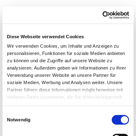
Kirchen & Orgeln in der Region
Diese Webseite verwendet Cookies
Wir verwenden Cookies, um Inhalte und Anzeigen zu
personalisieren, Funktionen für soziale Medien anbieten
zu können und die Zugriffe auf unsere Website zu
analysieren. Außerdem geben wir Informationen zu Ihrer
Verwendung unserer Website an unsere Partner für
soziale Medien, Werbung und Analysen weiter. Unsere
Partner führen diese Informationen möglicherweise mit
weiteren Daten zusammen, die Sie ihnen bereitgestellt
haben oder die sie im Rahmen Ihrer Nutzung der Dienste
gesammelt haben.
Niederlichtenau
E
Notwendig
i
Kirche Niederlichtenau
© Joachim Harmel
n
w