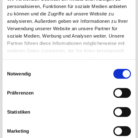
personalisieren, Funktionen für soziale Medien anbieten
zu können und die Zugriffe auf unsere Website zu
Teil der Kirche werden
analysieren. Außerdem geben wir Informationen zu Ihrer
Verwendung unserer Website an unsere Partner für
soziale Medien, Werbung und Analysen weiter. Unsere
Weiterlesen
Partner führen diese Informationen möglicherweise mit
weiteren Daten zusammen, die Sie ihnen bereitgestellt
haben oder die sie im Rahmen Ihrer Nutzung der Dienste
gesammelt haben.
E
Notwendig
i
n
w
Präferenzen
i
l
l
Statistiken
i
Trauer und Bestattung
g
Marketing
u
Gottes JA bleibt