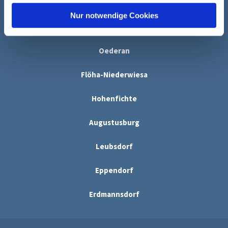
h
Niederlichtenau
l
Nur notwendige Cookies
Frankenberg
Oederan
Flöha-Niederwiesa
Hohenfichte
Augustusburg
Leubsdorf
Eppendorf
Erdmannsdorf