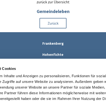
zurück zur Übersicht
Gemeindeleben
Zurück
Frankenberg
Hohenfichte
Eppendorf
t Cookies
 Inhalte und Anzeigen zu personalisieren, Funktionen für sozia
e Zugriffe auf unsere Website zu analysieren. Außerdem geben w
Kirche Erzgebirgsblick

rwendung unserer Website an unsere Partner für soziale Medien
info@kirche-erzgebirgsblick.de

re Partner führen diese Informationen möglicherweise mit weite
Erklärung zur Barrierefreiheit
ereitgestellt haben oder die sie im Rahmen Ihrer Nutzung der D