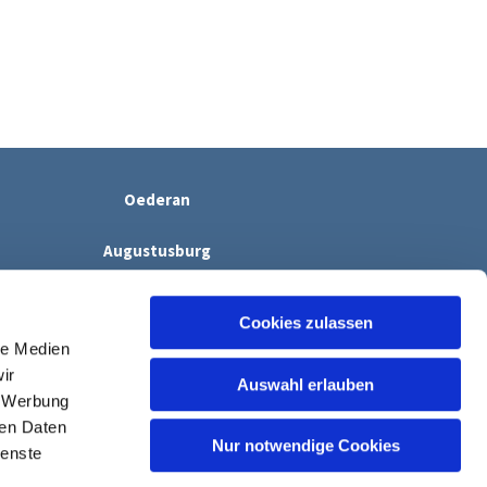
Oederan
Augustusburg
Erdmannsdorf
Cookies zulassen
le Medien
ir
Auswahl erlauben
, Werbung
ren Daten
Nur notwendige Cookies
ienste