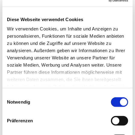
Diese Webseite verwendet Cookies
Wir verwenden Cookies, um Inhalte und Anzeigen zu
personalisieren, Funktionen für soziale Medien anbieten
zu können und die Zugriffe auf unsere Website zu
analysieren. Außerdem geben wir Informationen zu Ihrer
Verwendung unserer Website an unsere Partner für
soziale Medien, Werbung und Analysen weiter. Unsere
Konfi Samstage
Partner führen diese Informationen möglicherweise mit
weiteren Daten zusammen, die Sie ihnen bereitgestellt
Konfirmanden lernen unseren Glauben
haben oder die sie im Rahmen Ihrer Nutzung der Dienste
kennen
gesammelt haben.
E
Notwendig
i
Weiterlesen
n
w
Präferenzen
i
l